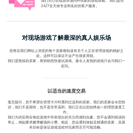
我们关心在线游乐场内外玩家的游戏体验。 我们提供
24/7全天候专业和友好的客户服务。
对现场游戏了解最深的真人娱乐场
您将在我们网站上浏览的每个卖家都知道有关个人正在管理游戏的精妙之
处。这样可以保证不会产生很多滑脱。
我们是熟练的卖家，将协助您快速玩游戏。最令人发指的游戏只会与我们一
起玩。
以适当的速度交易
毫无疑问，您不希望在管理卡片时遇到过温和的卖家。我们的卖家会令您惊
讶，他们不是很快，也不是非常温和。我们正在以您始终如一的理想速度工
作。
我们为供应商在每款游戏中所表现出的关注而感到自豪。您不会遇到错误的
举止，例如要求赌博赌场的小费。相反，您会遇到体贴且精通的卖家，其基
本目标是保证游戏流程对玩家而言尽可能流畅。