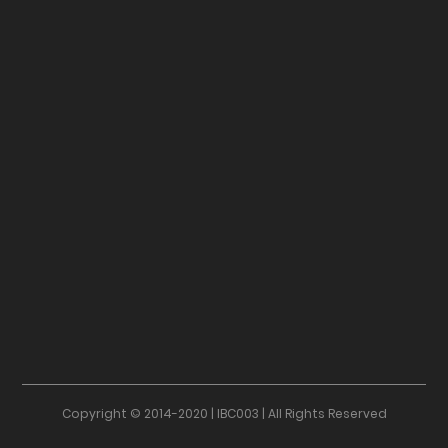
Copyright © 2014-2020 | IBC003 | All Rights Reserved