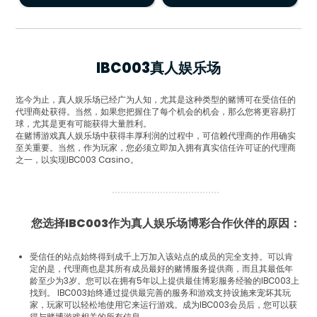
IBC003真人娱乐场
迄今为止，真人娱乐场已经广为人知，尤其是这种类型的赌博可在受信任的
代理商处获得。当然，如果您把握住了每个机会的机会，那么您将更容易打
球，尤其是更有可能获得大量胜利。
在赌博游戏真人娱乐场中获得丰厚利润的过程中，可信赖代理商的作用确实
至关重要。当然，作为玩家，您必须立即加入拥有真实信任许可证的代理商
之一，以实现IBC003 Casino。
您选择IBC003作为真人娱乐场博彩合作伙伴的原因：
受信任的站点始终得到成千上万加入该站点的成员的完全支持。可以肯
定的是，代理商也是其所有成员最好的赌博服务提供商，而且其最低年
龄至少为3岁。您可以在拥有5年以上提供最佳博彩服务经验的IBC003上
找到。 IBC003始终通过提供最完善的服务和游戏支持设施来宠坏其玩
家，玩家可以轻松地使用它来运行游戏。成为IBC003会员后，您可以获
得与赌博游戏相关的所有信息。