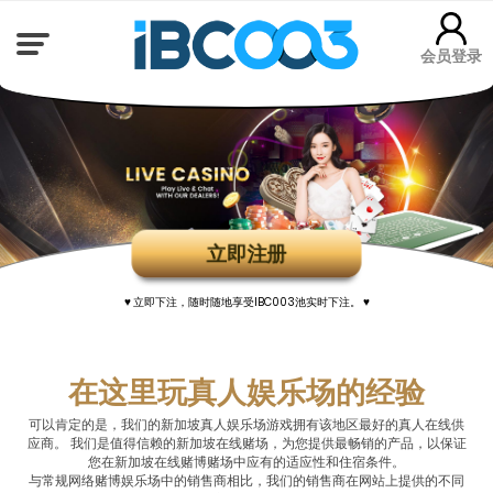
会员登录
立即注册
♥ 立即下注，随时随地享受IBC003池实时下注。 ♥
在这里玩真人娱乐场的经验
可以肯定的是，我们的新加坡真人娱乐场游戏拥有该地区最好的真人在线供
应商。 我们是值得信赖的新加坡在线赌场，为您提供最畅销的产品，以保证
您在新加坡在线赌博赌场中应有的适应性和住宿条件。
与常规网络赌博娱乐场中的销售商相比，我们的销售商在网站上提供的不同