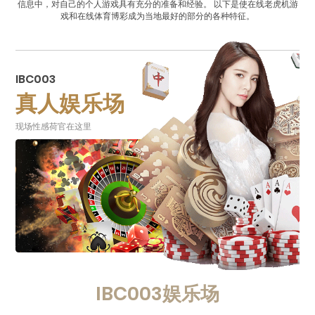
信息中，对自己的个人游戏具有充分的准备和经验。 以下是使在线老虎机游
戏和在线体育博彩成为当地最好的部分的各种特征。
IBC003
真人娱乐场
现场性感荷官在这里
IBC003娱乐场