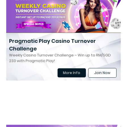
Pragmatic Play Casino Turnover
Challenge
Weekly Casino Turnover Challenge – Win up to RM/SGD
233 with Pragmatic Play!
More Info
Join Now