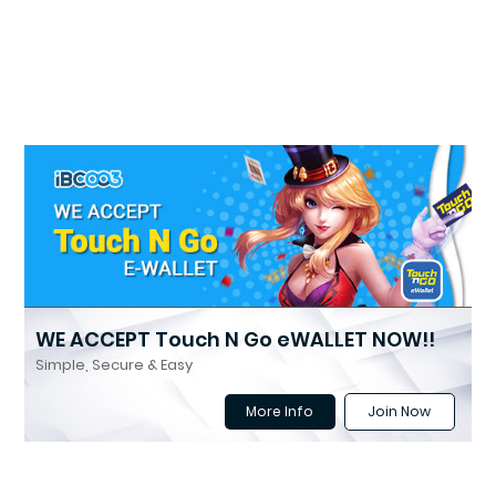
WE ACCEPT Touch N Go eWALLET NOW!!
Simple, Secure & Easy
More Info
Join Now