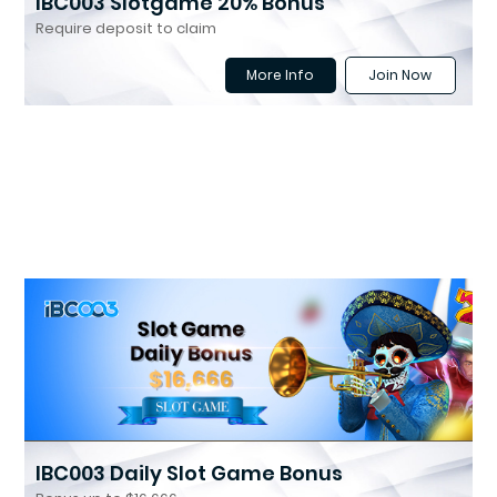
IBC003 Slotgame 20% Bonus
Require deposit to claim
More Info
Join Now
IBC003 Daily Slot Game Bonus