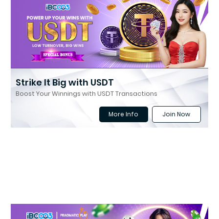
Strike It Big with USDT
Boost Your Winnings with USDT Transactions
More Info
Join Now