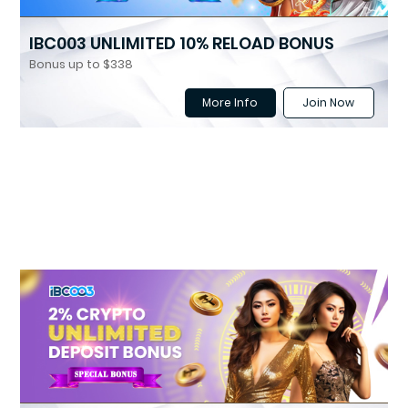
IBC003 UNLIMITED 10% RELOAD BONUS
Bonus up to $338
More Info
Join Now