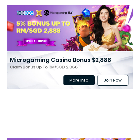
Microgaming Casino Bonus $2,888
Claim Bonus Up To RM/SGD 2,888
More Info
Join Now