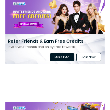
Refer Friends & Earn Free Credits
Invite your friends and enjoy free rewards!
More Info
Join Now