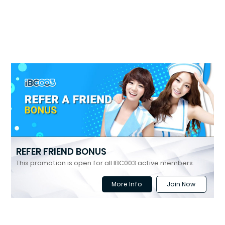
REFER FRIEND BONUS
This promotion is open for all IBC003 active members.
More Info
Join Now