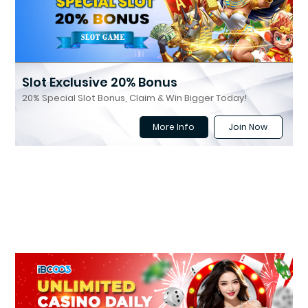
Slot Exclusive 20% Bonus
20% Special Slot Bonus, Claim & Win Bigger Today!
More Info
Join Now