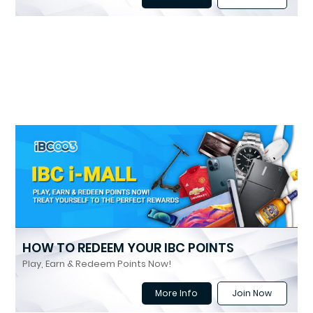
HOW TO REDEEM YOUR IBC POINTS
Play, Earn & Redeem Points Now!
More Info
Join Now