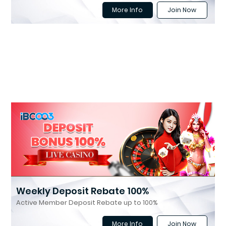
More Info
Join Now
Weekly Deposit Rebate 100%
Active Member Deposit Rebate up to 100%
More Info
Join Now