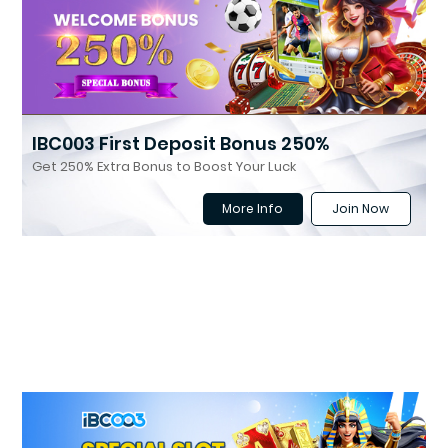
IBC003 First Deposit Bonus 250%
Get 250% Extra Bonus to Boost Your Luck
More Info
Join Now