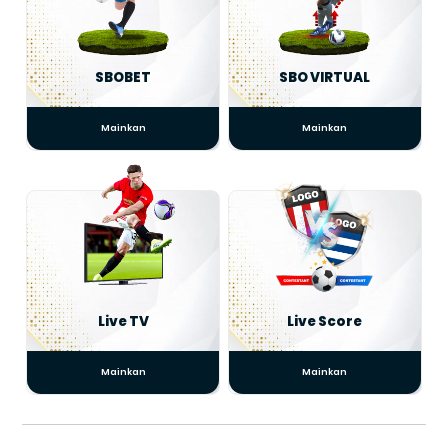
SBOBET
SBO VIRTUAL
Mainkan
Mainkan
Live TV
Live Score
Mainkan
Mainkan