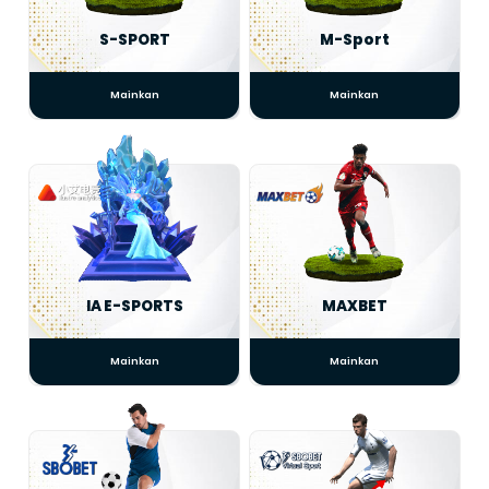
S-SPORT
M-Sport
Mainkan
Mainkan
IA E-SPORTS
MAXBET
Mainkan
Mainkan