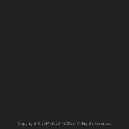
Copyright © 2014-2020 | IBC003 | All Rights Reserved