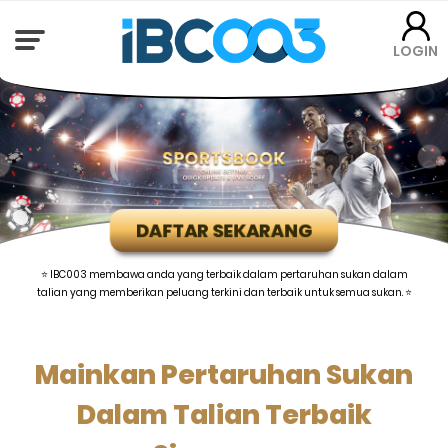
LOGIN
DAFTAR SEKARANG
⭐ IBC003 membawa anda yang terbaik dalam pertaruhan sukan dalam
talian yang memberikan peluang terkini dan terbaik untuk semua sukan. ⭐
Mainkan Pertaruhan Sukan
Dalam Talian Terbaik