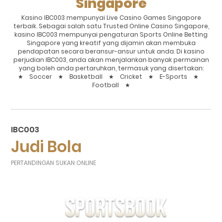
Singapore
Kasino IBC003 mempunyai Live Casino Games Singapore
terbaik. Sebagai salah satu Trusted Online Casino Singapore,
kasino IBC003 mempunyai pengaturan Sports Online Betting
Singapore yang kreatif yang dijamin akan membuka
pendapatan secara beransur-ansur untuk anda. Di kasino
perjudian IBC003, anda akan menjalankan banyak permainan
yang boleh anda pertaruhkan, termasuk yang disertakan:
★ Soccer ★ Basketball ★ Cricket ★ E-Sports ★
Football ★
IBC003
Judi Bola
PERTANDINGAN SUKAN ONLINE