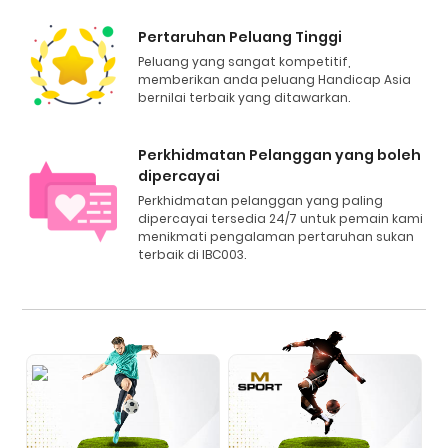
Pertaruhan Peluang Tinggi
Peluang yang sangat kompetitif,
memberikan anda peluang Handicap Asia
bernilai terbaik yang ditawarkan.
Perkhidmatan Pelanggan yang boleh
dipercayai
Perkhidmatan pelanggan yang paling
dipercayai tersedia 24/7 untuk pemain kami
menikmati pengalaman pertaruhan sukan
terbaik di IBC003.